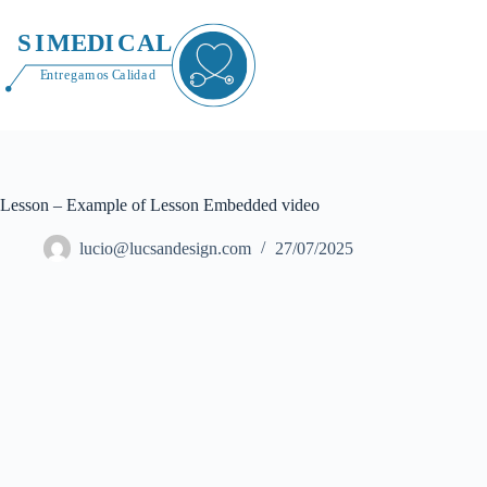
Saltar
al
contenido
Lesson – Example of Lesson Embedded video
lucio@lucsandesign.com
27/07/2025