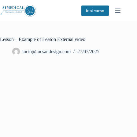
Saltar
al
Ir al curso
contenido
Lesson – Example of Lesson External video
lucio@lucsandesign.com
27/07/2025