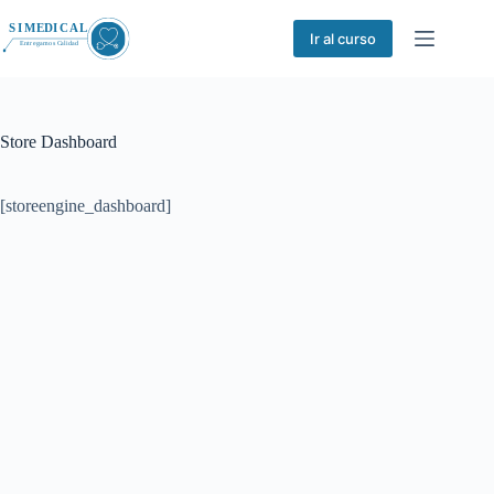
Saltar
al
Ir al curso
contenido
Store Dashboard
[storeengine_dashboard]